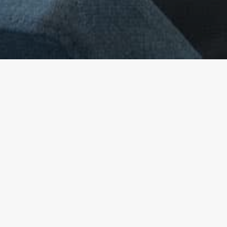
TYÖNTEKIJÄLLE & OPISKELIJALLE
KURSSIT
KOKEILE VILLEÄ
TYÖELÄMÄN PELIT
OPPILAITOKSET
TYÖELÄMÄ JA HYVINVOINTI
TYÖNANTAJALLE & OPETTAJALLE
KURSSIT