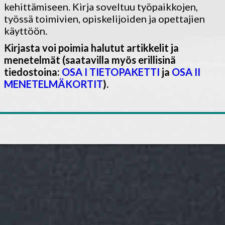
kehittämiseen. Kirja soveltuu työpaikkojen,
työssä toimivien, opiskelijoiden ja opettajien
käyttöön.
Kirjasta voi poimia halutut artikkelit ja
menetelmät (saatavilla myös erillisinä
tiedostoina:
OSA I TIETOPAKETTI
ja
OSA II
MENETELMÄKORTIT
).