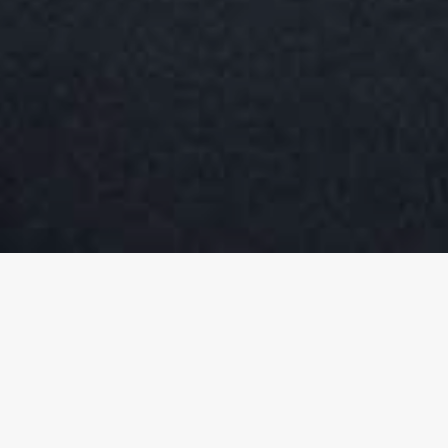
& OPISKELIJALLE
TYÖNANTAJALLE
SSIT
KUR
E VILLEÄ
KOKEILE