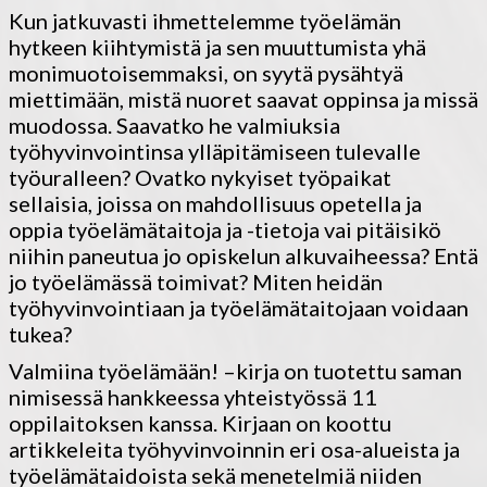
Kun jatkuvasti ihmettelemme työelämän
hytkeen kiihtymistä ja sen muuttumista yhä
monimuotoisemmaksi, on syytä pysähtyä
miettimään, mistä nuoret saavat oppinsa ja missä
muodossa. Saavatko he valmiuksia
työhyvinvointinsa ylläpitämiseen tulevalle
työuralleen? Ovatko nykyiset työpaikat
sellaisia, joissa on mahdollisuus opetella ja
oppia työelämätaitoja ja -tietoja vai pitäisikö
niihin paneutua jo opiskelun alkuvaiheessa? Entä
jo työelämässä toimivat? Miten heidän
työhyvinvointiaan ja työelämätaitojaan voidaan
tukea?
Valmiina työelämään! –kirja on tuotettu saman
nimisessä hankkeessa yhteistyössä 11
oppilaitoksen kanssa. Kirjaan on koottu
artikkeleita työhyvinvoinnin eri osa-alueista ja
työelämätaidoista sekä menetelmiä niiden