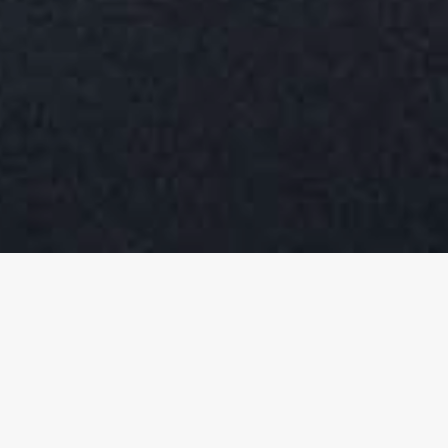
 & OPETTAJALLE
SSIT
 VILLEÄ