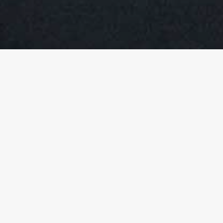
TYÖNTEKIJÄLLE & OPISKELIJALLE
KURSSIT
KOKEILE VILLEÄ
TYÖELÄMÄN PELIT
OPPILAITOKSET
TYÖELÄMÄ JA HYVINVOINTI
TYÖNANTAJALLE & OPETTAJALLE
KURSSIT
KOKEILE VILLEÄ